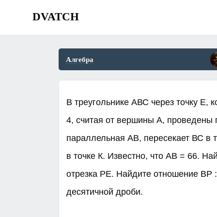
DVATCH
Алгебра
В треугольнике АВС через точку Е, к
4, считая от вершины А, проведены
параллельная АВ, пересекает ВС в т
в точке К. Известно, что AB = 66. Н
отрезка PЕ. Найдите отношение BP :
десятичной дроби.