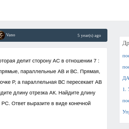
Vano
5 year(s) ago
Др
по
оторая делит сторону АС в отношении 7 :
по
 прямые, параллельные АВ и ВС. Прямая,
ДА
очке Р, а параллельная ВС пересекает АВ
1. 
айдите длину отрезка АК. Найдите длину
по
 PC. Ответ выразите в виде конечной
Уп