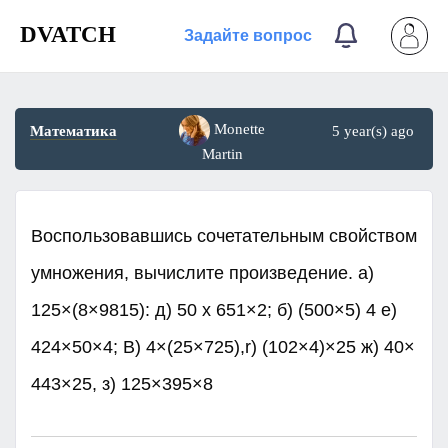
DVATCH
Задайте вопрос
Monette
Математика
5 year(s) ago
Martin
Воспользовавшись сочетательным свойством
умножения, вычислите произведение. а)
125×(8×9815): д) 50 x 651×2; б) (500×5) 4 е)
424×50×4; B) 4×(25×725),r) (102×4)×25 ж) 40×
443×25, з) 125×395×8​