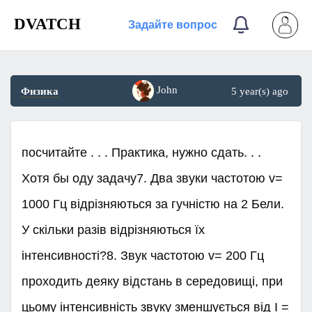
DVATCH
Задайте вопрос
John
Физика
5 year(s) ago
посчитайте . . . Практика, нужно сдать. . .
Хотя бы оду задачу7. Два звуки частотою v=
1000 Гц відрізняються за гучністю на 2 Бели.
У скільки разів відрізняються їх
інтенсивності?8. Звук частотою v= 200 Гц
проходить деяку відстань в середовищі, при
цьому інтенсивність звуку зменшується від І =