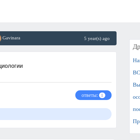
Gavinara
5 year(s) ago
Др
На
циологии
ВС
Вы
ответы:
1
ос
по
Пр