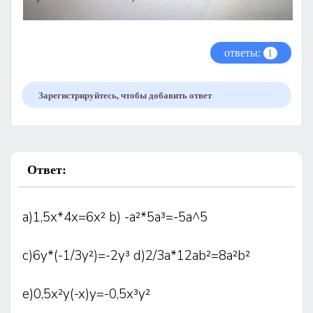
ответы:
1
Зарегистрируйтесь, чтобы добавить ответ
Ответ:
a)1,5x*4x=6x² b) -a²*5a³=-5a^5
c)6y*(-1/3y²)=-2y³ d)2/3a*12ab²=8a²b²
e)0,5x²y(-x)y=-0,5x³y²