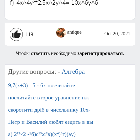
f)-4x^4y²*2,5x^2y^4=-10x^6y^6
antique
Oct 20, 2021
119
Чтобы ответить необходимо
зарегистрироваться
.
Другие вопросы: -
Алгебра
9,7(х+3)= 5 - 6х посчитайте
посчитайте второе уравнение пж
скоротити дріб в чисельнику 10x-
Пётр и Василий любят ездить в вы
а) 2¹²×2 -⁹б)с¹³:с⁷в)(х⁴)⁶г)(ay)