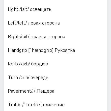
Light /lait/ освещать
Left/left/ левая сторона
Right /rait/ правая сторона
Handgrip [ˈhændgrɪp] Рукоятка
Kerb /kɜːb/ бордюр
Turn /tɜːn/ очередь
Paverment/. /. Пещера
Traffic /ˈtræfɪk/ движение