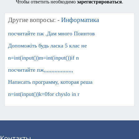
Чтобы ответить необходимо
зарегистрироваться
.
Другие вопросы: -
Информатика
посчитайте пж .Дам много Поинтов
Допоможіть будь ласка 5 клас не
n=int(input())m=int(input())if n
посчитайте пж,,,,,,,,,,,,,,,,,,,
Написать программу, которая реша
n=int(input())k=0for chyslo in r
Контакты