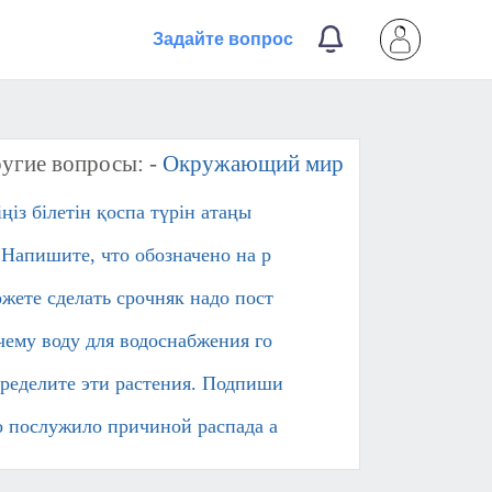
Задайте вопрос
угие вопросы: -
Окружающий мир
іңіз білетін қоспа түрін атаңы
 Напишите, что обозначено на р
жете сделать срочняк надо пост
чему воду для водоснабжения го
ределите эти растения. Подпиши
о послужило причиной распада а