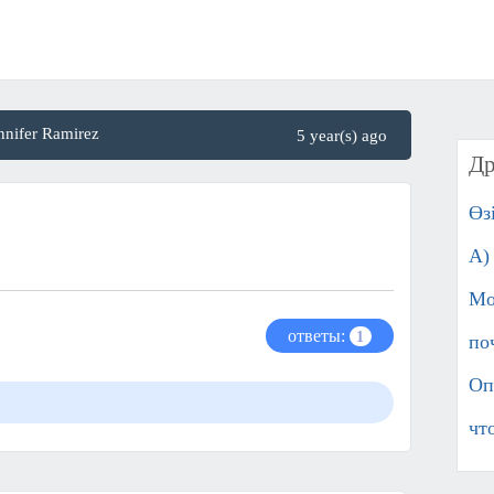
nnifer Ramirez
5 year(s) ago
Др
Өз
А)
Мо
ответы:
1
по
Оп
чт