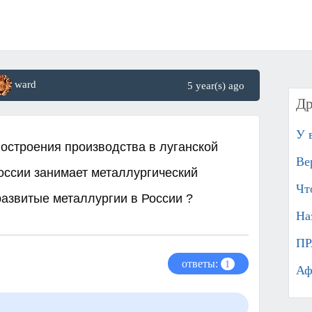
ward
5 year(s) ago
Др
У 
остроения производства в луганской
Ве
России занимает металлургический
Чт
азвитые металлургии в России ? ​
На
ПР
ответы:
1
Аф