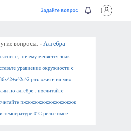
Задайте вопрос
угие вопросы: -
Алгебра
ъясните, почему меняется знак
ставьте уравнение окружности с
,36x^2+a^2c^2 разложите на мно
дачи по алгебре . посчитайте
считайте пжжжжжжжжжжжжжжж​
и температуре 0°С рельс имеет