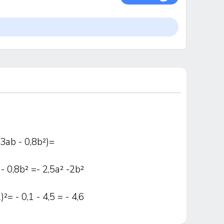
,3аb - 0,8b²)=
 - 0,8b² =- 2,5а² -2b²
)²= - 0,1 - 4,5 = - 4,6