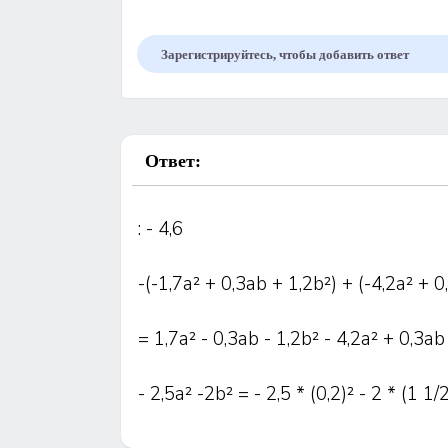
Зарегистрируйтесь, чтобы добавить ответ
Ответ:
: - 4,6
-(-1,7а² + 0,3аb + 1,2b²) + (-4,2а² + 0
= 1,7а² - 0,3аb - 1,2b² - 4,2а² + 0,3аb
- 2,5а² -2b² = - 2,5 * (0,2)² - 2 * (1 1/2