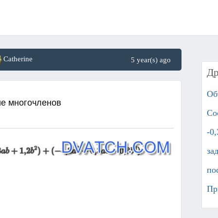
Catherine
5 year(s) ago
Др
Об
ие многочленов
Со
-0
за
по
Пр