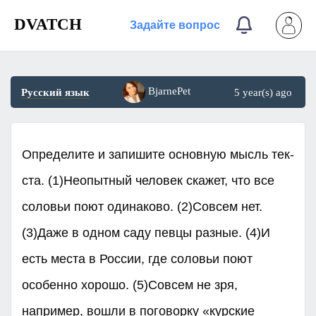
DVATCH
Задайте вопрос
BjarnePet
Русский язык
5 year(s) ago
Опре­де­ли­те и за­пи­ши­те ос­нов­ную мысль тек­
ста. (1)Неопытный человек скажет, что все
соловьи поют одинаково. (2)Совсем нет.
(3)Даже в одном саду певцы разные. (4)И
есть места в России, где соловьи поют
особенно хорошо. (5)Совсем не зря,
например, вошли в поговорку «курские