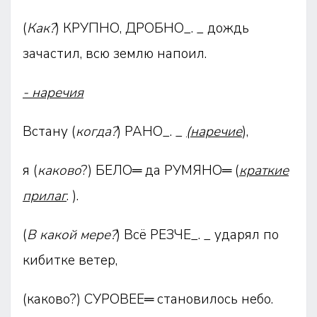
(
Как?
) КРУПНО, ДРОБНО_. _ дождь
зачастил, всю землю напоил.
- наречия
Встану (
когда?
) РАНО_. _
(наречие
),
я (
каково
?) БЕЛО═ да РУМЯНО═ (
краткие
прилаг
. ).
(
В какой мере?
) Всё РЕЗЧЕ_. _ ударял по
кибитке ветер,
(каково?) СУРОВЕЕ═ становилось небо.