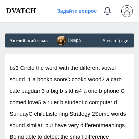
DVATCH
Задайте вопрос
Joseph
Английский язык
5 year(s) ago
bs3 Circle the word with the different vowel
sound. 1 a bookb soonC cookd wood2 a carb
catc bagdam3 a big b sitd is4 a one b phone C
comed love5 a ruler b student c computer d
SundayC childListening Strategy 2Some words
sound similar, but have very differentmeanings.
Being able to detect the small difference