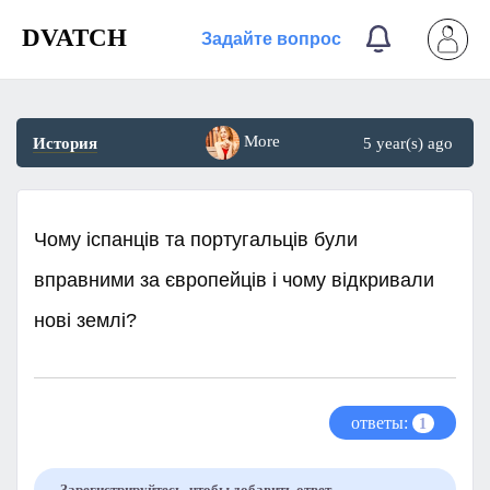
DVATCH
Задайте вопрос
More
История
5 year(s) ago
Чому іспанців та португальців були
вправними за європейців і чому відкривали
нові землі?
ответы:
1
Зарегистрируйтесь, чтобы добавить ответ