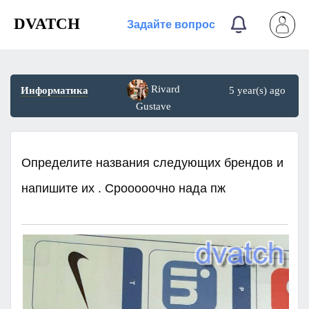
DVATCH
Задайте вопрос
Rivard
Информатика
5 year(s) ago
Gustave
Определите названия следующих брендов и
напишите их . Срооооочно нада пж​