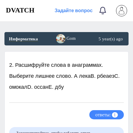
DVATCH
Задайте вопрос
Gom
Информатика
5 year(s) ago
2. Расшифруйте слова в анаграммах.
Выберите лишнее слово. А лекаB. рбеаезC.
омокалD. оссанE. дбу
ответы:
1
Зарегистрируйтесь, чтобы добавить ответ