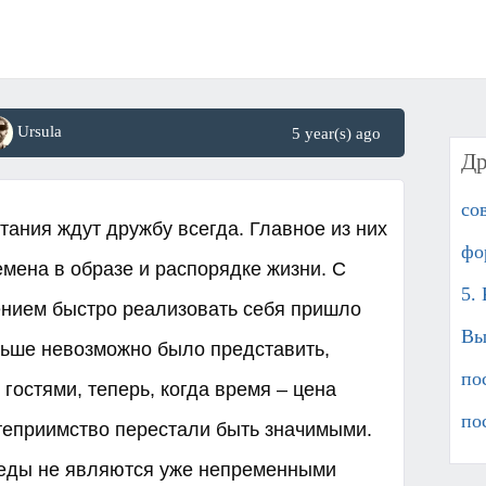
Ursula
5 year(s) ago
Др
со
ания ждут дружбу всегда. Главное из них
фо
мена в образе и распорядке жизни. С
5. 
ением быстро реализовать себя пришло
Вы
ньше невозможно было представить,
пос
гостями, теперь, когда время – цена
по
степриимство перестали быть значимыми.
седы не являются уже непременными