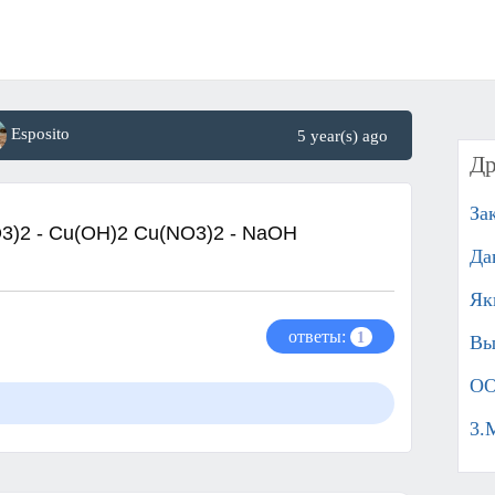
Esposito
5 year(s) ago
Др
За
O3)2 - Cu(OH)2 Cu(NO3)2 - NaOH
Да
Як
ответы:
1
Вы
ОО
3.