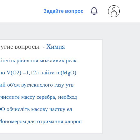
Задайте вопрос
угие вопросы: -
Химия
кінчіть рівняння можливих реак
но V(O2) =1,12л найти m(MgO) ​
ий об'єм вуглекислого газу утв
числите массу серебра, необход
О обчисліть масову частку ел
Мономером для отримання хлороп