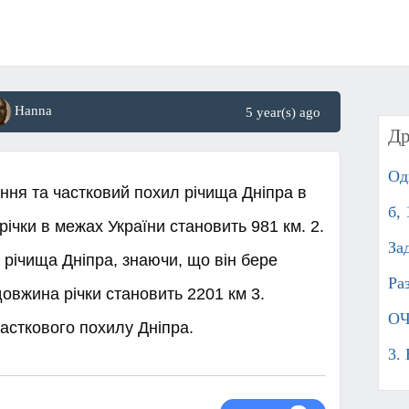
Hanna
5 year(s) ago
Др
Од
ння та частковий похил річища Дніпра в
б,
ічки в межах України становить 981 км. 2.
За
 річища Дніпра, знаючи, що він бере
Ра
довжина річки становить 2201 км 3.
ОЧ
асткового похилу Дніпра. ​
3.