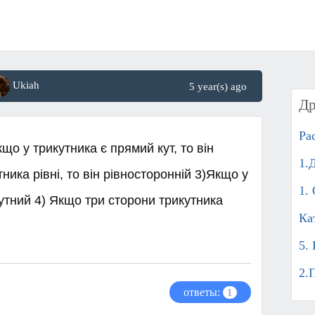
Ukiah
5 year(s) ago
Др
Ра
що у трикутника є прямий кут, то він
1.
ика рівні, то він рівносторонній 3)Якщо у
1.
окутний 4) Якщо три сторони трикутника
Ка
5.
2.
ответы:
1