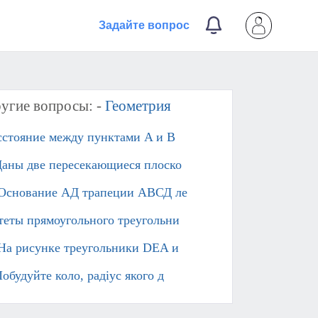
Задайте вопрос
угие вопросы: -
Геометрия
сстояние между пунктами A и B
Даны две пересекающиеся плоско
 Основание АД трапеции АВСД ле
теты прямоугольного треугольни
 На рисунке треугольники DEA и
Побудуйте коло, радіус якого д