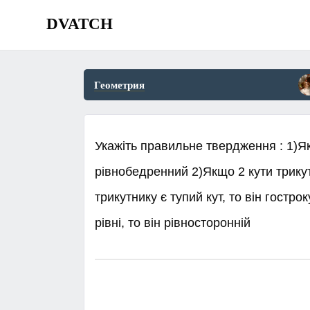
DVATCH
Геометрия
Укажіть правильне твердження : 1)Як
рівнобедренний 2)Якщо 2 кути трикутн
трикутнику є тупий кут, то він гостр
рівні, то він рівносторонній ​