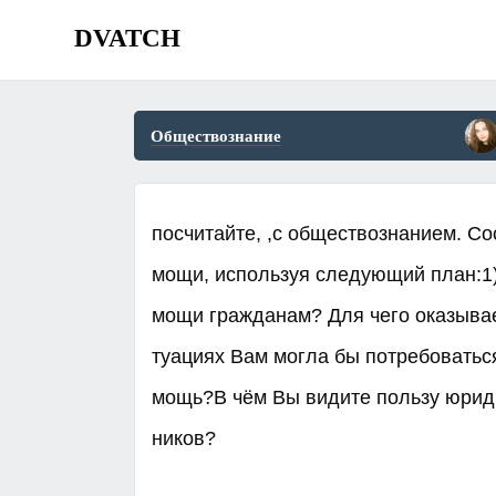
DVATCH
Обществознание
посчитайте, ,с обществознанием. Со­ст
мо­щи, ис­поль­зуя сле­ду­ю­щий план:1
мо­щи граж­да­нам? Для чего ока­зы­ва­
ту­а­ци­ях Вам могла бы по­тре­бо­вать­с
мощь?В чём Вы ви­ди­те поль­зу юри­ди
ни­ков?​