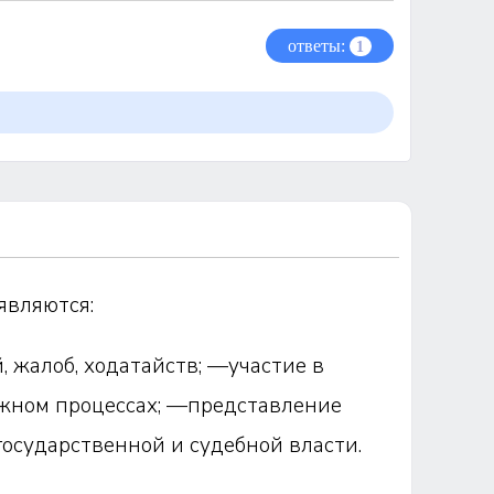
ответы:
1
являются:
 жалоб, ходатайств; —участие в
ажном процессах; —представление
государственной и судебной власти.