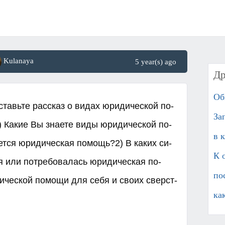
Kulanaya
5 year(s) ago
Др
Об
авь­те рас­сказ о видах юри­ди­че­ской по­
За
) Какие Вы зна­е­те виды юри­ди­че­ской по­
в 
ет­ся юри­ди­че­ская по­мощь?2) В каких си­
К 
я или по­тре­бо­ва­лась юри­ди­че­ская по­
по
­че­ской по­мо­щи для себя и своих сверст­
ка