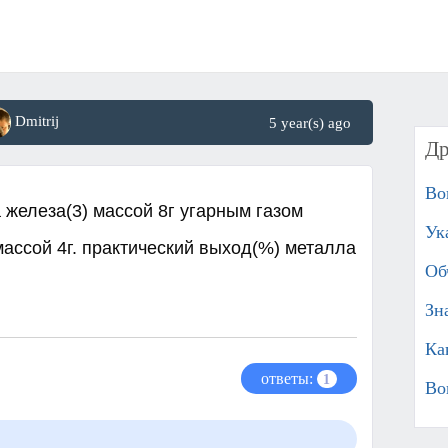
Dmitrij
5 year(s) ago
Др
Во
 железа(3) массой 8г угарным газом
Ук
ассой 4г. практический выход(%) металла
Об
Зн
Ка
ответы:
1
Во