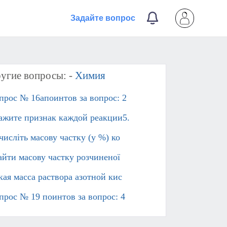
Задайте вопрос
угие вопросы: -
Химия
прос № 16апоинтов за вопрос: 2
ажите признак каждой реакции5.
числіть масову частку (у %) ко
айти масову частку розчиненої
кая масса раствора азотной кис
прос № 19 поинтов за вопрос: 4