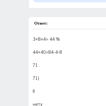
Ответ:
3+8×4= 44 %
44+40=84-4-8
71 .
71)
б
нету