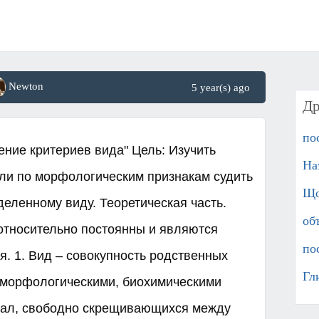
Newton
5 year(s) ago
Др
по
ение критериев вида" Цель: Изучить
На
 ли по морфологическим признакам судить
Що
еленному виду. Теоретическая часть.
об
 относительно постоянны и являются
по
. 1. Вид – совокупность родственных
Гл
морфологическими, биохимическими
еал, свободно скрещивающихся между