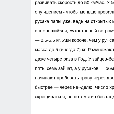
развивать скорость до 50 км/час. У 
опу¬шением - чтобы меньше провали
русака папы уже, ведь на открытых м
слежавший¬ся, «утоптанный ветром»
— 2,5-5,5 кг. Уши короче, чем у ру¬
масса до 5 (иногда 7) кг. Размножаю
даже четыре раза в Год. У зайцев-б
пять, семь зайчат, а у русаков — об
начинают пробовать траву через две
быстрее — через не¬делю. Число хро
скрещиваться, но потомство бесплодн