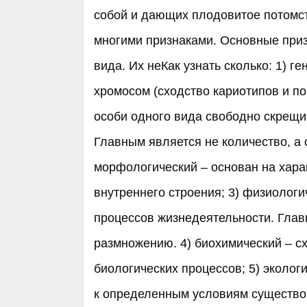
собой и дающих плодовитое потомст
многими признаками. Основные приз
вида. Их неКак узнать сколько: 1) г
хромосом (сходство кариотипов и по
особи одного вида свободно скрещи
Главным является не количество, а 
морфологический – основан на хара
внутреннего строения; 3) физиологи
процессов жизнедеятельности. Глав
размножению. 4) биохимический – сх
биологических процессов; 5) эколог
к определенным условиям существов