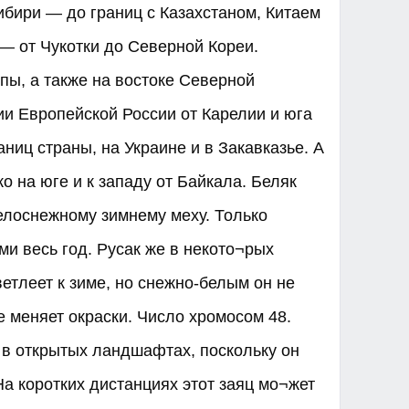
ибири — до границ с Казахстаном, Китаем
— от Чукотки до Северной Кореи.
пы, а также на востоке Северной
ии Европейской России от Карелии и юга
ниц страны, на Украине и в Закавказье. А
ко на юге и к западу от Байкала. Беляк
елоснежному зимнему меху. Только
ми весь год. Русак же в некото¬рых
етлеет к зиме, но снежно-белым он не
е меняет окраски. Число хромосом 48.
 в открытых ландшафтах, поскольку он
На коротких дистанциях этот заяц мо¬жет