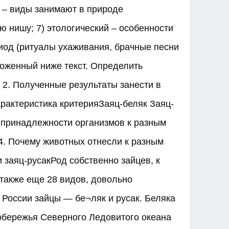
й – виды занимают в природе
 нишу; 7) этологический – особенности
иод (ритуалы ухаживания, брачные песни
дложенный ниже текст. Определить
. 2. Полученные результаты занести в
арактеристика критерияЗаяц-беляк Заяц-
о принадлежности организмов к разным
. Почему животных отнесли к разным
 заяц-русакРод собственно зайцев, к
а также еще 28 видов, довольно
 России зайцы — бе¬ляк и русак. Беляка
побережья Северного Ледовитого океана