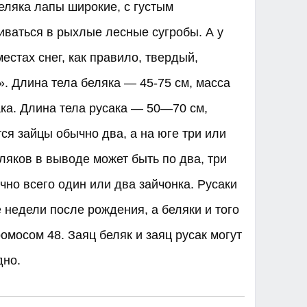
беляка лапы широкие, с густым
ваться в рыхлые лесные сугробы. А у
естах снег, как правило, твердый,
. Длина тела беляка — 45-75 см, масса
сака. Длина тела русака — 50—70 см,
тся зайцы обычно два, а на юге три или
еляков в выводе может быть по два, три
ычно всего один или два зайчонка. Русаки
 недели после рождения, а беляки и того
мосом 48. Заяц беляк и заяц русак могут
о. ​