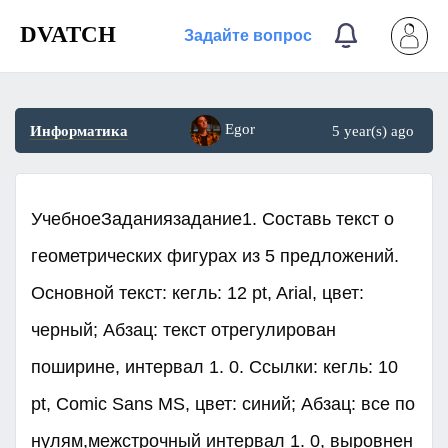
DVATCH
Задайте вопрос
Egor
Информатика
5 year(s) ago
УчебноеЗаданиязадание1. Составь текст о
геометрических фигурах из 5 предложений.
Основной текст: кегль: 12 pt, Arial, цвет:
черный; Абзац: текст отрегулирован
поширине, интервал 1. 0. Ссылки: кегль: 10
pt, Comic Sans MS, цвет: синий; Абзац: все по
нулям,межстрочный интервал 1. 0, выровнен