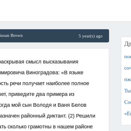
Susan Brown
5 year(s) ago
Др
пос
раскрывая смысл высказывания
со
имировича Виноградова: «В языке
пж
сть речи получает наиболее полное
Ты
ет, приведите два примера из
Со
когда мой сын Володя и Ваня Белов
«Е
азначен районный диктант. (2) Решили
ать сколько грамотны в нашем районе