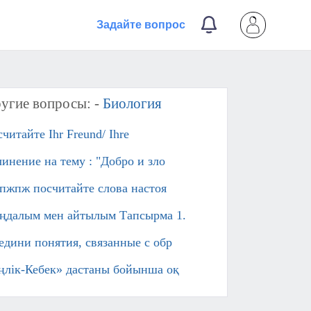
Задайте вопрос
угие вопросы: -
Биология
читайте Ihr Freund/ Ihre
чинение на тему : "Добро и зло
пжпж посчитайте слова настоя
ңдалым мен айтылым Тапсырма 1.
едини понятия, связанные с обр
ңлік-Кебек» дастаны бойынша оқ