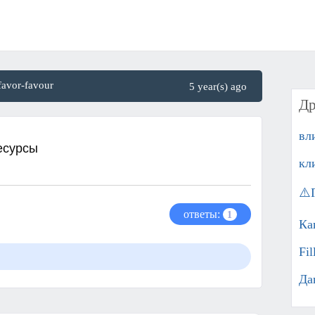
favor-favour
5 year(s) ago
Др
вл
сурсы​
кл
⚠️
ответы:
1
Ка
Fil
Да