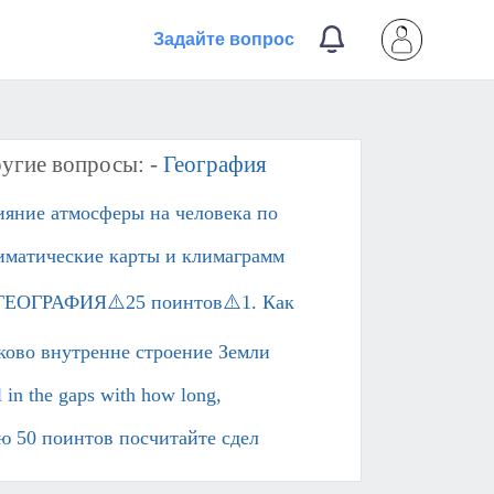
Задайте вопрос
угие вопросы: -
География
ияние атмосферы на человека по
иматические карты и климаграмм
ГЕОГРАФИЯ⚠️25 поинтов⚠️1. Как
ково внутренне строение Земли
l in the gaps with how long,
ю 50 поинтов посчитайте сдел