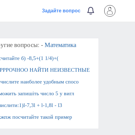
Задайте вопрос
угие вопросы: -
Математика
читайте б) -8,5+(1 1/4)+(
РРРОЧНОО НАЙТИ НЕИЗВЕСТНЫЕ
числите наиболее удобным спосо
можить запишіть число 5 у вигл
ислити:1)l-7,3l + l-1,8l - l3
жпж посчитайте такой пример