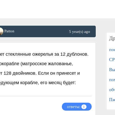
Patton
5 year(s) ago
Др
пос
ет стеклянные ожерелья за 12 дублонов.
СР
окорабле (матросское жалованье,
Вы
ет 128 двойников. Если он принесет и
по
дующем корабле, его месяц будет:​
обч
Пж
ответы:
1