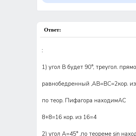
Ответ:
:
1) угол В будет 90°, треугол. прямо
равнобедренный ,АВ=ВС=2кор. и
по теор. Пифагора находимАС
8+8=16 кор. из 16=4
2) угол А=45° ,по теореме sin нах