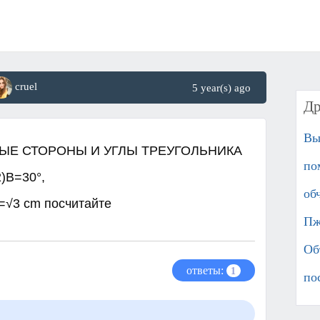
cruel
5 year(s) ago
Др
Вы
ЫЕ СТОРОНЫ И УГЛЫ ТРЕУГОЛЬНИКА
по
)B=30°,
обч
√3 cm посчитайте ​
Пж
Об
ответы:
1
по