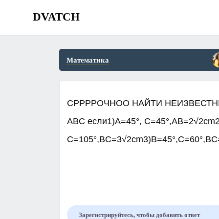
DVATCH
Математика
СРРРРОЧНОО НАЙТИ НЕИЗВЕСТН
ABC если1)A=45°, C=45°,AB=2√2cm2
C=105°,BC=3√2cm3)B=45°,C=60°,BC=
Зарегистрируйтесь, чтобы добавить ответ