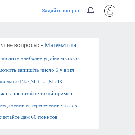
Задайте вопрос
угие вопросы: -
Математика
числите наиболее удобным спосо
можить запишіть число 5 у вигл
ислити:1)l-7,3l + l-1,8l - l3
жпж посчитайте такой пример
ъединение и пересечение числов
считайте дам 60 поинтов​