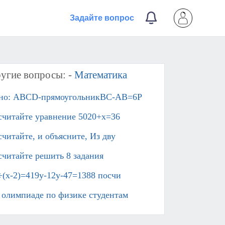
Задайте вопрос
угие вопросы: -
Математика
но: ABCD-прямоугольникBC-AB=6P
считайте уравнение 5020+x=36
считайте, и объясните, Из дву
считайте решить 8 задания​
÷(x-2)=419y-12y-47=1388 посчи
 олимпиаде по физике студентам