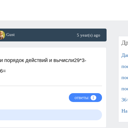
Gust
5 year(s) ago
Др
Да
 порядок действий и вычисли29*3-
по
96=
по
по
ответы:
1
36
На