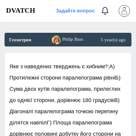
DVATCH
Задайте вопрос
Philip Bass
Геометрия
5 year(s) ago
Яке з наведених тверджень є хибним?:А)
Протилежні сторони паралелограма рівніБ)
Сума двох кутів паралелограма, прилеглих
до однієї сторони, дорівнює 180 градусівВ)
Діагоналі паралелограма точкою перетину
ділятся навпілГ) Площа паралелограма
дорівнює половині добутку його сторони на