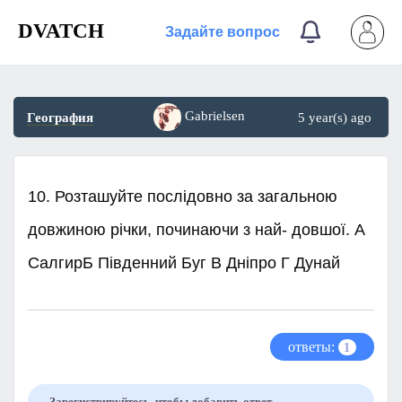
DVATCH
Задайте вопрос
Gabrielsen
География
5 year(s) ago
10. Розташуйте послідовно за загальною
довжиною річки, починаючи з най- довшої. A
СалгирБ Південний Буг В Дніпро Г Дунай
ответы:
1
Зарегистрируйтесь, чтобы добавить ответ