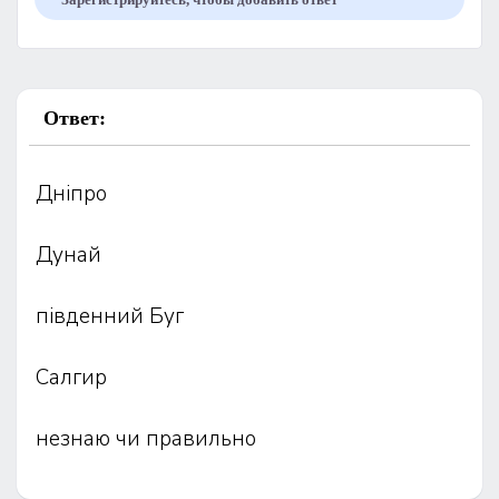
Ответ:
Дніпро
Дунай
південний Буг
Салгир
незнаю чи правильно