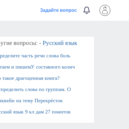
Задайте вопрос
угие вопросы: -
Русский язык
ределите часть речи слова боль
таем и пишемУ составного колич
о такое драгоценная книга?
спределить слова по группам. О
нквейн на тему Перекрёсток​
сский язык 9 кл дам 27 поинтов