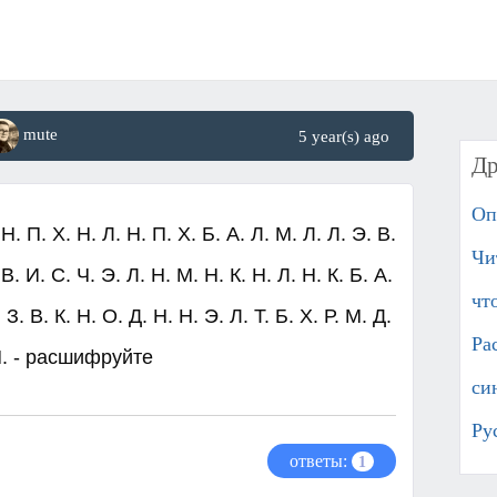
mute
5 year(s) ago
Др
Оп
 Н. П. Х. Н. Л. Н. П. Х. Б. А. Л. М. Л. Л. Э. В.
Чи
 В. И. С. Ч. Э. Л. Н. М. Н. К. Н. Л. Н. К. Б. А.
чт
 З. В. К. Н. О. Д. Н. Н. Э. Л. Т. Б. Х. Р. М. Д.
Ра
 М. - расшифруйте
си
Ру
ответы:
1