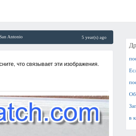
San Antonio
5 year(s) ago
Др
по
ните, что связывает эти изображения.
Ес
по
Об
За
в 