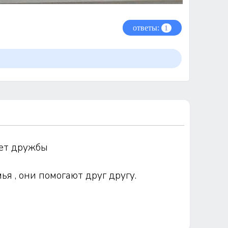
ответы:
1
ает дружбы
я , они помогают друг другу.