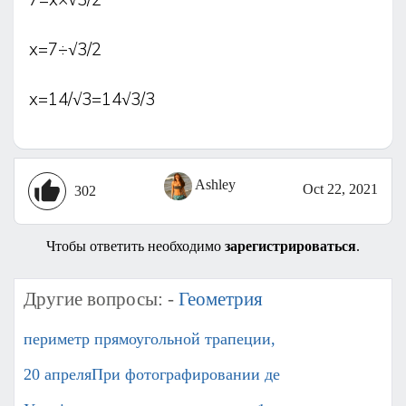
7=x×√3/2
x=7÷√3/2
x=14/√3=14√3/3
Ashley
Oct 22, 2021
302
Чтобы ответить необходимо
зарегистрироваться
.
Другие вопросы: -
Геометрия
периметр прямоугольной трапеции,
20 апреляПри фотографировании де