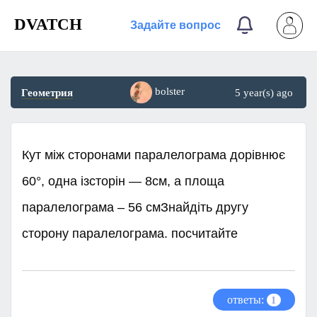
DVATCH
Задайте вопрос
bolster
Геометрия
5 year(s) ago
Кут між сторонами паралелограма дорівнює
60°, одна ізсторін — 8см, а площа
паралелограма – 56 смЗнайдіть другу
сторону паралелограма. посчитайте ​
ответы:
1