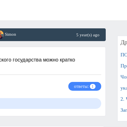
Simon
5 year(s) ago
Др
ПО
кого государства можно кратко
Пр
Чо
ответы:
1
ук
2.
За