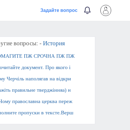
Задайте вопрос
угие вопросы: -
История
МАГИТЕ ПЖ СРОЧНА ПЖ ПЖ​
очитайте документ. Про якого і
му Черчіль наполягав на відкри
ажіть правильне тверджінняа) н
 Чому православна церква переж
полните пропуски в тексте.Верш