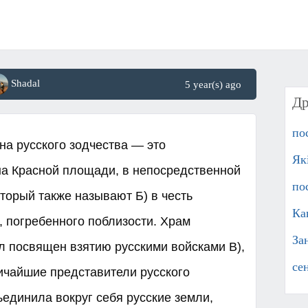
Shadal
5 year(s) ago
Др
по
на русского зодчества — это
Як
 на Красной площади, в непосредственной
по
оторый также называют Б) в честь
Ка
, погребенного поблизости. Храм
За
л посвящен взятию русскими войсками В),
се
личайшие представители русского
ъединила вокруг себя русские земли,