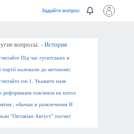
Задайте вопрос
угие вопросы: -
История
считайте Під час гуситських в
і партії належали до автономіс
считайте пж 1. Укажите назв
к реформация повлияла на катол
нятия , обычаи и развлечения Н
нкан "Октавіан Август" посчит