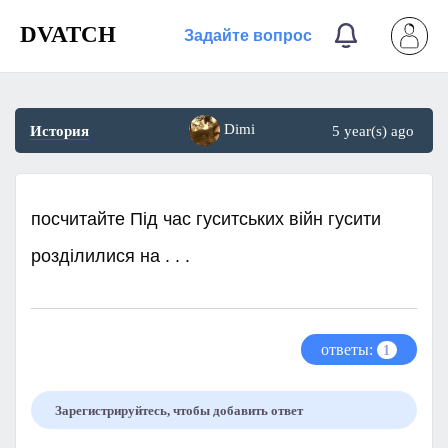
DVATCH
Задайте вопрос
Dimi
История
5 year(s) ago
посчитайте Під час гуситських війн гусити
розділилися на . . . ​
ответы:
1
Зарегистрируйтесь, чтобы добавить ответ