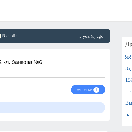
Niccolina
5 year(s) ago
Др
￼ 
2 кл. Занкова №6
За
15
ответы:
1
--
Вы
на