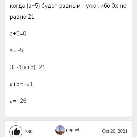
когда (а+5) будет равным нулю , ибо 0х не
равно 21
а+5=0
а= -5
3) -1(а+5)=21
а+5= -21
а= -26
puppet
Oct 20, 2021
380