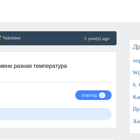
Valentine
5 year(s) ago
Др
оп
ени разная температура
W(
6.
ответы:
1
Ка
Пр
Хи