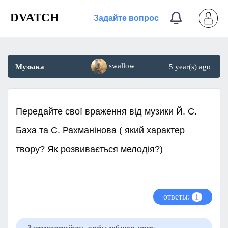
DVATCH
Задайте вопрос
swallow
Музыка
5 year(s) ago
Передайте свої враження від музики Й. С.
Баха та С. Рахманінова ( який характер
твору? Як розвивається мелодія?)
ответы:
1
Зарегистрируйтесь, чтобы добавить ответ