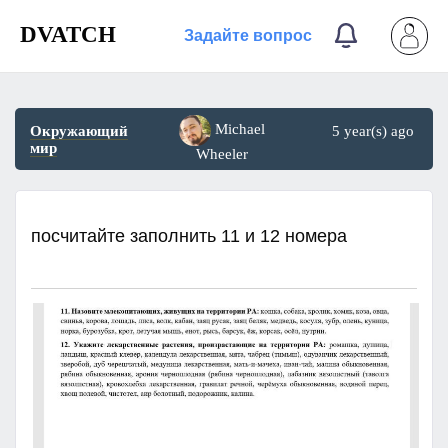
DVATCH
Задайте вопрос
Michael
Окружающий
5 year(s) ago
мир
Wheeler
посчитайте заполнить 11 и 12 номера