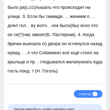
было ра(c,cc)лышать что происходит на
улице. 3. Если бы такимдв. . . жением п. . .
днял гол. . ву волч. . нок было(бы) ясно что
он се(?)час завоет(Б. Пастернак). 4. Когда
бричка выехала со двора он оглянулся назад
иувид. . . л что Собакевич всё ещё стоял на
крыльце и пр. . глядывался желаяузнать куда
гость поед. т (Н. Гоголь).
ответы:
1
Зарегистрируйтесь, чтобы добавить ответ