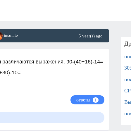
insulate
5 year(s) ago
Др
по
м различаются выражения. 90-(40+16)-14=
30
2+30)-10=
пос
СР
ответы:
1
Вы
по