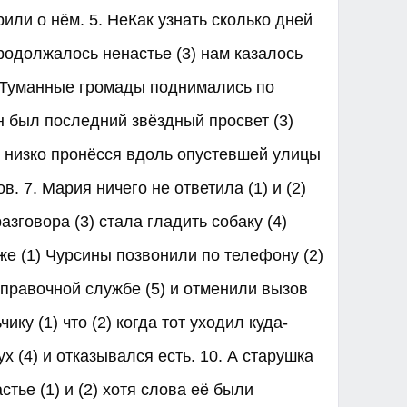
рили о нём. 5. НеКак узнать сколько дней
продолжалось ненастье (3) нам казалось
6. Туманные громады поднимались по
ён был последний звёздный просвет (3)
, низко пронёсся вдоль опустевшей улицы
. 7. Мария ничего не ответила (1) и (2)
азговора (3) стала гладить собаку (4)
же (1) Чурсины позвонили по телефону (2)
 справочной службе (5) и отменили вызов
ику (1) что (2) когда тот уходил куда-
х (4) и отказывался есть. 10. А старушка
стье (1) и (2) хотя слова её были