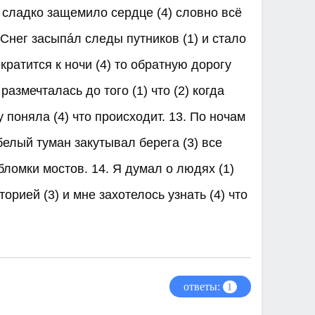
г сладко защемило сердце (4) словно всё
Снег засыпáл следы путников (1) и стало
екратится к ночи (4) то обратную дорогу
размечталась до того (1) что (2) когда
у поняла (4) что происходит. 13. По ночам
 белый туман закутывал берега (3) все
бломки мостов. 14. Я думал о людях (1)
торией (3) и мне захотелось узнать (4) что
ответы:
1