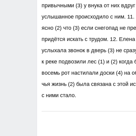
привычными (3) у внука от них вдру
услышанное происходило с ним. 11. 
ясно (2) что (3) если снегопад не пр
придётся искать с трудом. 12. Елена 
услыхала звонок в дверь (3) не сраз
к реке подвозили лес (1) и (2) когда
восемь рот настилали доски (4) на о
чья жизнь (2) была связана с этой ис
с ними стало.