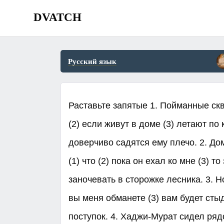
DVATCH
Русский язык
Раставьте запятые 1. Пойманные ск
(2) если живут в доме (3) летают по
доверчиво садятся ему плечо. 2. До
(1) что (2) пока он ехал ко мне (3) 
заночевать в сторожке лесника. 3. Но
вы меня обманете (3) вам будет стыд
поступок. 4. Хаджи-Мурат сидел рядо