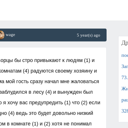
wage
5 year(s) ago
Др
по
ворцы бы стро привыкают к людям (1) и
За
 комнатам (4) радуются своему хозяину и
73
ма мой гость сразу начал мне жаловаться
Жи
то заблудился в лесу (4) и вынужден был
ра
 я хочу вас предупредить (1) что (2) если
32
но (4) ведь это будет довольно низкий
м в комнате (1) и (2) хотя не понимал