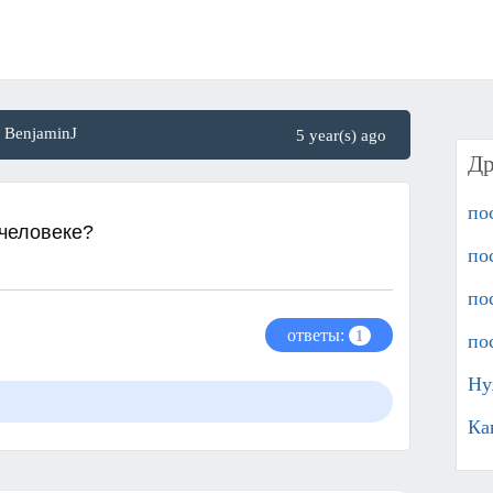
BenjaminJ
5 year(s) ago
Др
по
 человеке?
по
по
ответы:
1
по
Ну
Ка